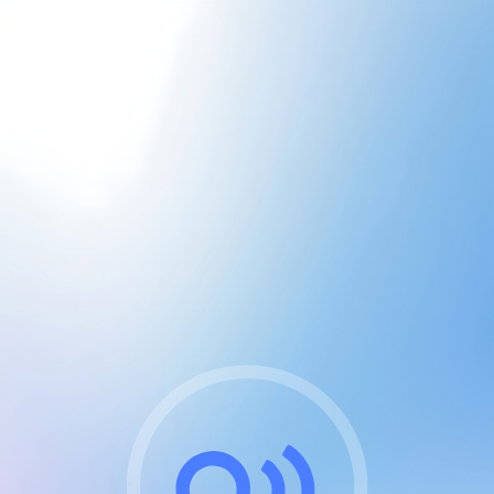
CGU & cookies
J'accepte les CGUs
et les cookies essentiels
Pour naviguer sur notre site, vous devez lire et
respecter nos
Conditions Générales d'Utilisation
.
Nous utilisons des cookies et technologies analogues
requises pour l'affichage et les performances de
certaines publicités. Notez qu'en nous soutenant avec
un compte Premium cela vous évitera toute publicité
sur nos services et activera des fonctionnalités
exclusives !