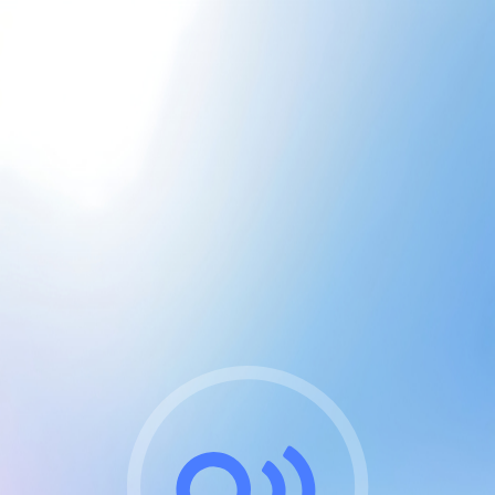
CGU & cookies
J'accepte les CGUs
et les cookies essentiels
Pour naviguer sur notre site, vous devez lire et
respecter nos
Conditions Générales d'Utilisation
.
Nous utilisons des cookies et technologies analogues
requises pour l'affichage et les performances de
certaines publicités. Notez qu'en nous soutenant avec
un compte Premium cela vous évitera toute publicité
sur nos services et activera des fonctionnalités
exclusives !