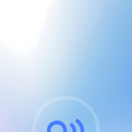
CGU & cookies
J'accepte les CGUs
et les cookies essentiels
Pour naviguer sur notre site, vous devez lire et
respecter nos
Conditions Générales d'Utilisation
.
Nous utilisons des cookies et technologies analogues
requises pour l'affichage et les performances de
certaines publicités. Notez qu'en nous soutenant avec
un compte Premium cela vous évitera toute publicité
sur nos services et activera des fonctionnalités
exclusives !