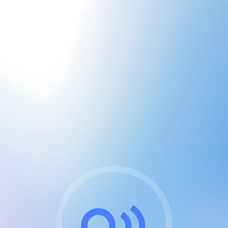
CGU & cookies
J'accepte les CGUs
et les cookies essentiels
Pour naviguer sur notre site, vous devez lire et
respecter nos
Conditions Générales d'Utilisation
.
Nous utilisons des cookies et technologies analogues
requises pour l'affichage et les performances de
certaines publicités. Notez qu'en nous soutenant avec
un compte Premium cela vous évitera toute publicité
sur nos services et activera des fonctionnalités
exclusives !