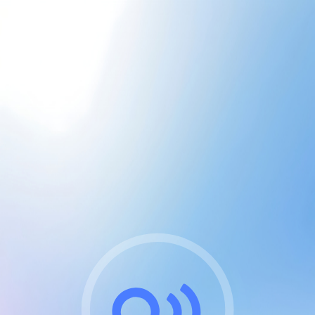
CGU & cookies
J'accepte les CGUs
et les cookies essentiels
Pour naviguer sur notre site, vous devez lire et
respecter nos
Conditions Générales d'Utilisation
.
Nous utilisons des cookies et technologies analogues
requises pour l'affichage et les performances de
certaines publicités. Notez qu'en nous soutenant avec
un compte Premium cela vous évitera toute publicité
sur nos services et activera des fonctionnalités
exclusives !