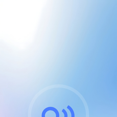
CGU & cookies
J'accepte les CGUs
et les cookies essentiels
Pour naviguer sur notre site, vous devez lire et
respecter nos
Conditions Générales d'Utilisation
.
Nous utilisons des cookies et technologies analogues
requises pour l'affichage et les performances de
certaines publicités. Notez qu'en nous soutenant avec
un compte Premium cela vous évitera toute publicité
sur nos services et activera des fonctionnalités
exclusives !