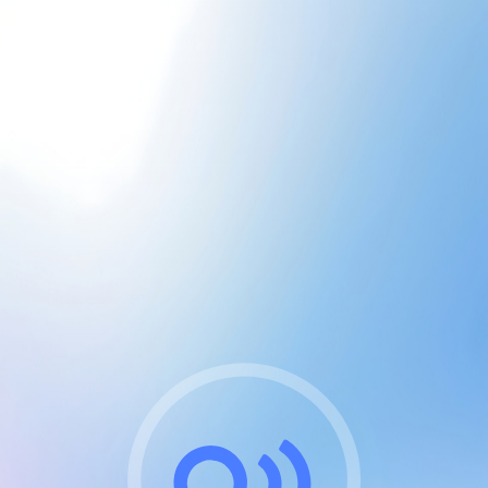
CGU & cookies
J'accepte les CGUs
et les cookies essentiels
Pour naviguer sur notre site, vous devez lire et
respecter nos
Conditions Générales d'Utilisation
.
Nous utilisons des cookies et technologies analogues
requises pour l'affichage et les performances de
certaines publicités. Notez qu'en nous soutenant avec
un compte Premium cela vous évitera toute publicité
sur nos services et activera des fonctionnalités
exclusives !