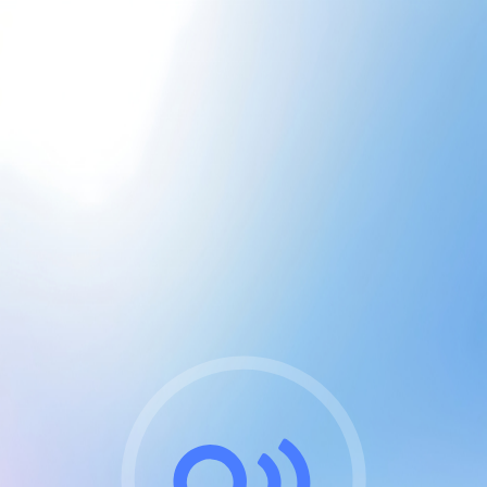
CGU & cookies
J'accepte les CGUs
et les cookies essentiels
Pour naviguer sur notre site, vous devez lire et
respecter nos
Conditions Générales d'Utilisation
.
Nous utilisons des cookies et technologies analogues
requises pour l'affichage et les performances de
certaines publicités. Notez qu'en nous soutenant avec
un compte Premium cela vous évitera toute publicité
sur nos services et activera des fonctionnalités
exclusives !