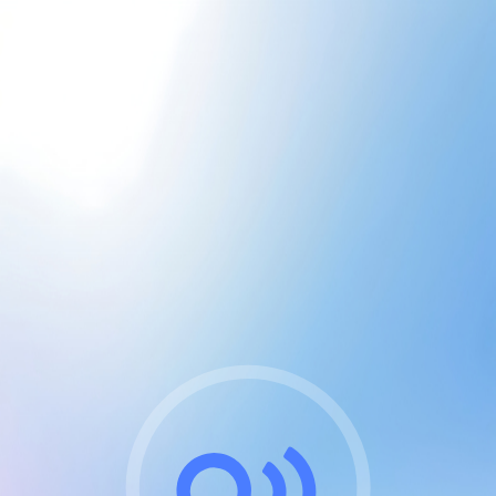
CGU & cookies
J'accepte les CGUs
et les cookies essentiels
Pour naviguer sur notre site, vous devez lire et
respecter nos
Conditions Générales d'Utilisation
.
Nous utilisons des cookies et technologies analogues
requises pour l'affichage et les performances de
certaines publicités. Notez qu'en nous soutenant avec
un compte Premium cela vous évitera toute publicité
sur nos services et activera des fonctionnalités
exclusives !