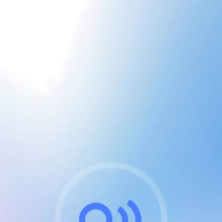
CGU & cookies
J'accepte les CGUs
et les cookies essentiels
Pour naviguer sur notre site, vous devez lire et
respecter nos
Conditions Générales d'Utilisation
.
Nous utilisons des cookies et technologies analogues
requises pour l'affichage et les performances de
certaines publicités. Notez qu'en nous soutenant avec
un compte Premium cela vous évitera toute publicité
sur nos services et activera des fonctionnalités
exclusives !