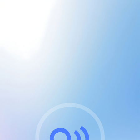
CGU & cookies
J'accepte les CGUs
et les cookies essentiels
Pour naviguer sur notre site, vous devez lire et
respecter nos
Conditions Générales d'Utilisation
.
Nous utilisons des cookies et technologies analogues
requises pour l'affichage et les performances de
certaines publicités. Notez qu'en nous soutenant avec
un compte Premium cela vous évitera toute publicité
sur nos services et activera des fonctionnalités
exclusives !