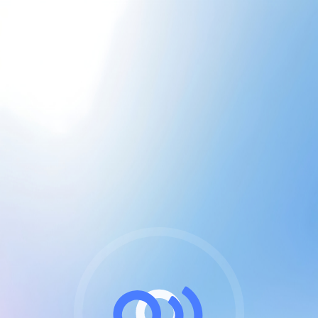
CGU & cookies
J'accepte les CGUs
et les cookies essentiels
Pour naviguer sur notre site, vous devez lire et
respecter nos
Conditions Générales d'Utilisation
.
Nous utilisons des cookies et technologies analogues
requises pour l'affichage et les performances de
certaines publicités. Notez qu'en nous soutenant avec
un compte Premium cela vous évitera toute publicité
sur nos services et activera des fonctionnalités
exclusives !