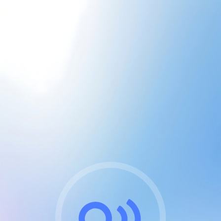
CGU & cookies
J'accepte les CGUs
et les cookies essentiels
Pour naviguer sur notre site, vous devez lire et
respecter nos
Conditions Générales d'Utilisation
.
Nous utilisons des cookies et technologies analogues
requises pour l'affichage et les performances de
certaines publicités. Notez qu'en nous soutenant avec
un compte Premium cela vous évitera toute publicité
sur nos services et activera des fonctionnalités
exclusives !