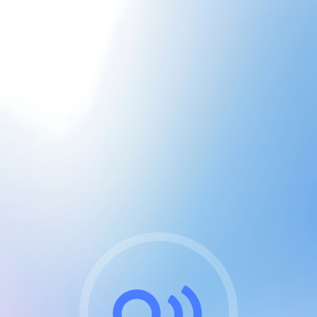
CGU & cookies
J'accepte les CGUs
et les cookies essentiels
Pour naviguer sur notre site, vous devez lire et
respecter nos
Conditions Générales d'Utilisation
.
Nous utilisons des cookies et technologies analogues
requises pour l'affichage et les performances de
certaines publicités. Notez qu'en nous soutenant avec
un compte Premium cela vous évitera toute publicité
sur nos services et activera des fonctionnalités
exclusives !