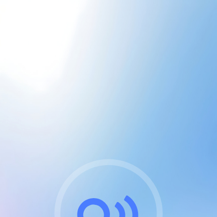
CGU & cookies
J'accepte les CGUs
et les cookies essentiels
Pour naviguer sur notre site, vous devez lire et
respecter nos
Conditions Générales d'Utilisation
.
Nous utilisons des cookies et technologies analogues
requises pour l'affichage et les performances de
certaines publicités. Notez qu'en nous soutenant avec
un compte Premium cela vous évitera toute publicité
sur nos services et activera des fonctionnalités
exclusives !