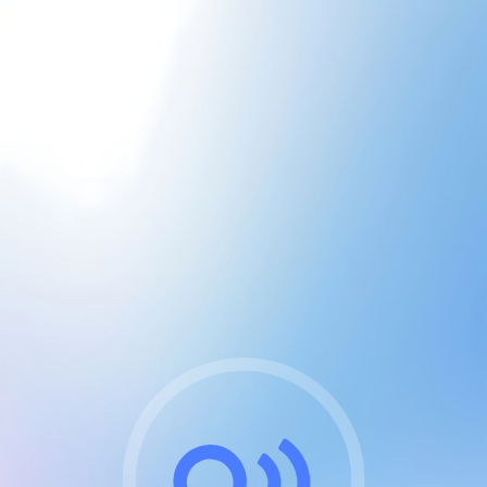
CGU & cookies
J'accepte les CGUs
et les cookies essentiels
Pour naviguer sur notre site, vous devez lire et
respecter nos
Conditions Générales d'Utilisation
.
Nous utilisons des cookies et technologies analogues
requises pour l'affichage et les performances de
certaines publicités. Notez qu'en nous soutenant avec
un compte Premium cela vous évitera toute publicité
sur nos services et activera des fonctionnalités
exclusives !