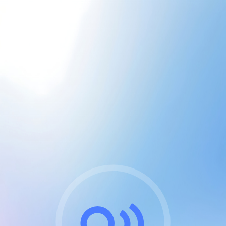
CGU & cookies
J'accepte les CGUs
et les cookies essentiels
Pour naviguer sur notre site, vous devez lire et
respecter nos
Conditions Générales d'Utilisation
.
Nous utilisons des cookies et technologies analogues
requises pour l'affichage et les performances de
certaines publicités. Notez qu'en nous soutenant avec
un compte Premium cela vous évitera toute publicité
sur nos services et activera des fonctionnalités
exclusives !