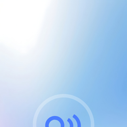
CGU & cookies
J'accepte les CGUs
et les cookies essentiels
Pour naviguer sur notre site, vous devez lire et
respecter nos
Conditions Générales d'Utilisation
.
Nous utilisons des cookies et technologies analogues
requises pour l'affichage et les performances de
certaines publicités. Notez qu'en nous soutenant avec
un compte Premium cela vous évitera toute publicité
sur nos services et activera des fonctionnalités
exclusives !