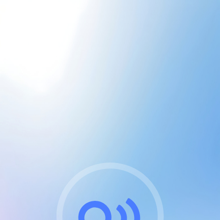
CGU & cookies
J'accepte les CGUs
et les cookies essentiels
Pour naviguer sur notre site, vous devez lire et
respecter nos
Conditions Générales d'Utilisation
.
Nous utilisons des cookies et technologies analogues
requises pour l'affichage et les performances de
certaines publicités. Notez qu'en nous soutenant avec
un compte Premium cela vous évitera toute publicité
sur nos services et activera des fonctionnalités
exclusives !