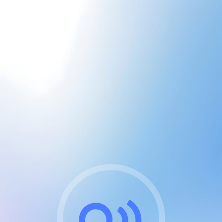
CGU & cookies
J'accepte les CGUs
et les cookies essentiels
Pour naviguer sur notre site, vous devez lire et
respecter nos
Conditions Générales d'Utilisation
.
Nous utilisons des cookies et technologies analogues
requises pour l'affichage et les performances de
certaines publicités. Notez qu'en nous soutenant avec
un compte Premium cela vous évitera toute publicité
sur nos services et activera des fonctionnalités
exclusives !