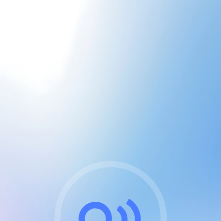
CGU & cookies
J'accepte les CGUs
et les cookies essentiels
Pour naviguer sur notre site, vous devez lire et
respecter nos
Conditions Générales d'Utilisation
.
Nous utilisons des cookies et technologies analogues
requises pour l'affichage et les performances de
certaines publicités. Notez qu'en nous soutenant avec
un compte Premium cela vous évitera toute publicité
sur nos services et activera des fonctionnalités
exclusives !