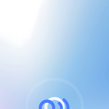
CGU & cookies
J'accepte les CGUs
et les cookies essentiels
Pour naviguer sur notre site, vous devez lire et
respecter nos
Conditions Générales d'Utilisation
.
Nous utilisons des cookies et technologies analogues
requises pour l'affichage et les performances de
certaines publicités. Notez qu'en nous soutenant avec
un compte Premium cela vous évitera toute publicité
sur nos services et activera des fonctionnalités
exclusives !