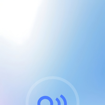
CGU & cookies
J'accepte les CGUs
et les cookies essentiels
Pour naviguer sur notre site, vous devez lire et
respecter nos
Conditions Générales d'Utilisation
.
Nous utilisons des cookies et technologies analogues
requises pour l'affichage et les performances de
certaines publicités. Notez qu'en nous soutenant avec
un compte Premium cela vous évitera toute publicité
sur nos services et activera des fonctionnalités
exclusives !