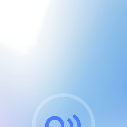
CGU & cookies
J'accepte les CGUs
et les cookies essentiels
Pour naviguer sur notre site, vous devez lire et
respecter nos
Conditions Générales d'Utilisation
.
Nous utilisons des cookies et technologies analogues
requises pour l'affichage et les performances de
certaines publicités. Notez qu'en nous soutenant avec
un compte Premium cela vous évitera toute publicité
sur nos services et activera des fonctionnalités
exclusives !