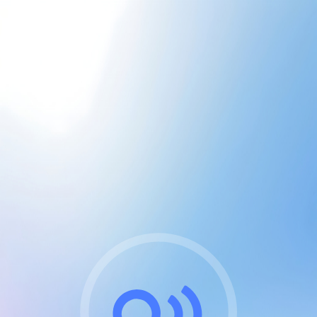
CGU & cookies
J'accepte les CGUs
et les cookies essentiels
Pour naviguer sur notre site, vous devez lire et
respecter nos
Conditions Générales d'Utilisation
.
Nous utilisons des cookies et technologies analogues
requises pour l'affichage et les performances de
certaines publicités. Notez qu'en nous soutenant avec
un compte Premium cela vous évitera toute publicité
sur nos services et activera des fonctionnalités
exclusives !