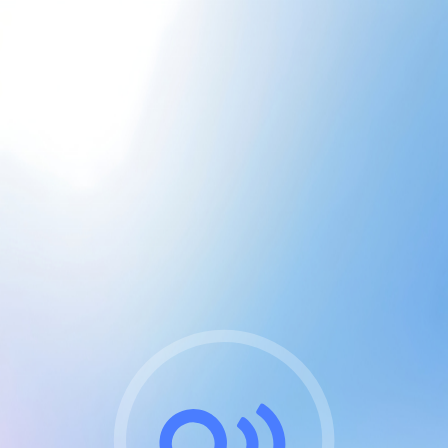
CGU & cookies
J'accepte les CGUs
et les cookies essentiels
Pour naviguer sur notre site, vous devez lire et
respecter nos
Conditions Générales d'Utilisation
.
Nous utilisons des cookies et technologies analogues
requises pour l'affichage et les performances de
certaines publicités. Notez qu'en nous soutenant avec
un compte Premium cela vous évitera toute publicité
sur nos services et activera des fonctionnalités
exclusives !