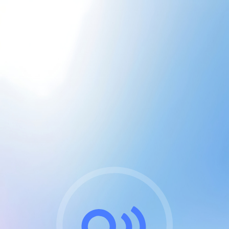
CGU & cookies
J'accepte les CGUs
et les cookies essentiels
Pour naviguer sur notre site, vous devez lire et
respecter nos
Conditions Générales d'Utilisation
.
Nous utilisons des cookies et technologies analogues
requises pour l'affichage et les performances de
certaines publicités. Notez qu'en nous soutenant avec
un compte Premium cela vous évitera toute publicité
sur nos services et activera des fonctionnalités
exclusives !