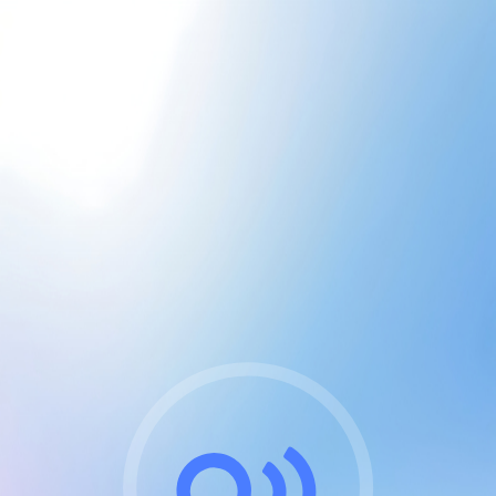
CGU & cookies
J'accepte les CGUs
et les cookies essentiels
Pour naviguer sur notre site, vous devez lire et
respecter nos
Conditions Générales d'Utilisation
.
Nous utilisons des cookies et technologies analogues
requises pour l'affichage et les performances de
certaines publicités. Notez qu'en nous soutenant avec
un compte Premium cela vous évitera toute publicité
sur nos services et activera des fonctionnalités
exclusives !