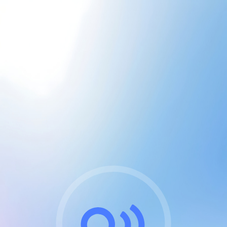
CGU & cookies
J'accepte les CGUs
et les cookies essentiels
Pour naviguer sur notre site, vous devez lire et
respecter nos
Conditions Générales d'Utilisation
.
Nous utilisons des cookies et technologies analogues
requises pour l'affichage et les performances de
certaines publicités. Notez qu'en nous soutenant avec
un compte Premium cela vous évitera toute publicité
sur nos services et activera des fonctionnalités
exclusives !