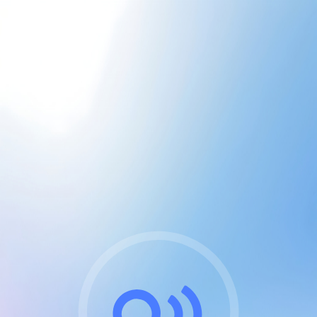
CGU & cookies
J'accepte les CGUs
et les cookies essentiels
Pour naviguer sur notre site, vous devez lire et
respecter nos
Conditions Générales d'Utilisation
.
Nous utilisons des cookies et technologies analogues
requises pour l'affichage et les performances de
certaines publicités. Notez qu'en nous soutenant avec
un compte Premium cela vous évitera toute publicité
sur nos services et activera des fonctionnalités
exclusives !