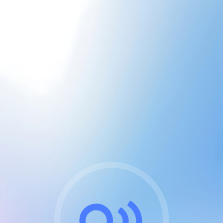
CGU & cookies
J'accepte les CGUs
et les cookies essentiels
Pour naviguer sur notre site, vous devez lire et
respecter nos
Conditions Générales d'Utilisation
.
Nous utilisons des cookies et technologies analogues
requises pour l'affichage et les performances de
certaines publicités. Notez qu'en nous soutenant avec
un compte Premium cela vous évitera toute publicité
sur nos services et activera des fonctionnalités
exclusives !