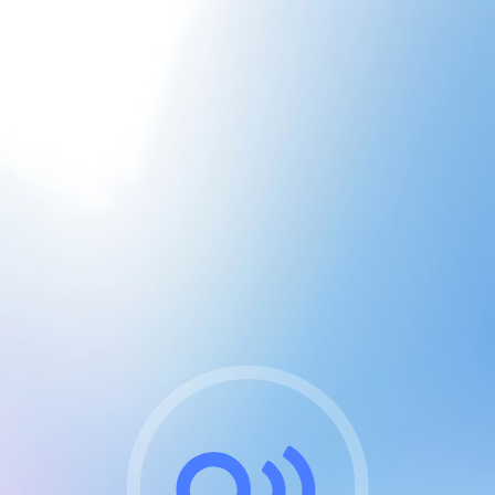
CGU & cookies
J'accepte les CGUs
et les cookies essentiels
Pour naviguer sur notre site, vous devez lire et
respecter nos
Conditions Générales d'Utilisation
.
Nous utilisons des cookies et technologies analogues
requises pour l'affichage et les performances de
certaines publicités. Notez qu'en nous soutenant avec
un compte Premium cela vous évitera toute publicité
sur nos services et activera des fonctionnalités
exclusives !