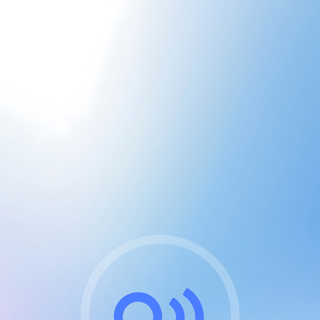
CGU & cookies
J'accepte les CGUs
et les cookies essentiels
Pour naviguer sur notre site, vous devez lire et
respecter nos
Conditions Générales d'Utilisation
.
Nous utilisons des cookies et technologies analogues
requises pour l'affichage et les performances de
certaines publicités. Notez qu'en nous soutenant avec
un compte Premium cela vous évitera toute publicité
sur nos services et activera des fonctionnalités
exclusives !