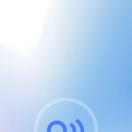
CGU & cookies
J'accepte les CGUs
et les cookies essentiels
Pour naviguer sur notre site, vous devez lire et
respecter nos
Conditions Générales d'Utilisation
.
Nous utilisons des cookies et technologies analogues
requises pour l'affichage et les performances de
certaines publicités. Notez qu'en nous soutenant avec
un compte Premium cela vous évitera toute publicité
sur nos services et activera des fonctionnalités
exclusives !