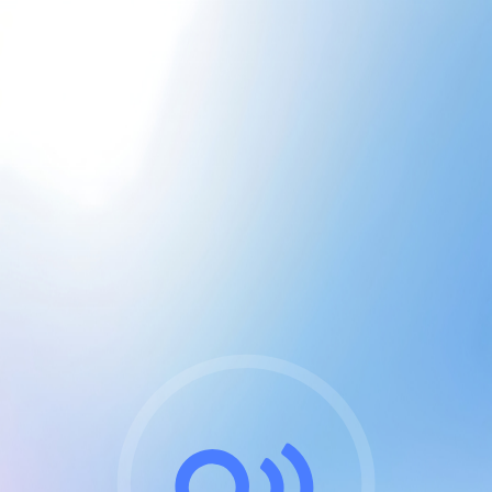
CGU & cookies
J'accepte les CGUs
et les cookies essentiels
Pour naviguer sur notre site, vous devez lire et
respecter nos
Conditions Générales d'Utilisation
.
Nous utilisons des cookies et technologies analogues
requises pour l'affichage et les performances de
certaines publicités. Notez qu'en nous soutenant avec
un compte Premium cela vous évitera toute publicité
sur nos services et activera des fonctionnalités
exclusives !