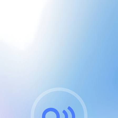
CGU & cookies
J'accepte les CGUs
et les cookies essentiels
Pour naviguer sur notre site, vous devez lire et
respecter nos
Conditions Générales d'Utilisation
.
Nous utilisons des cookies et technologies analogues
requises pour l'affichage et les performances de
certaines publicités. Notez qu'en nous soutenant avec
un compte Premium cela vous évitera toute publicité
sur nos services et activera des fonctionnalités
exclusives !