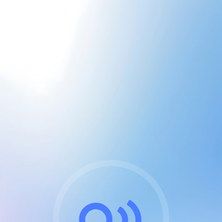
CGU & cookies
J'accepte les CGUs
et les cookies essentiels
Pour naviguer sur notre site, vous devez lire et
respecter nos
Conditions Générales d'Utilisation
.
Nous utilisons des cookies et technologies analogues
requises pour l'affichage et les performances de
certaines publicités. Notez qu'en nous soutenant avec
un compte Premium cela vous évitera toute publicité
sur nos services et activera des fonctionnalités
exclusives !