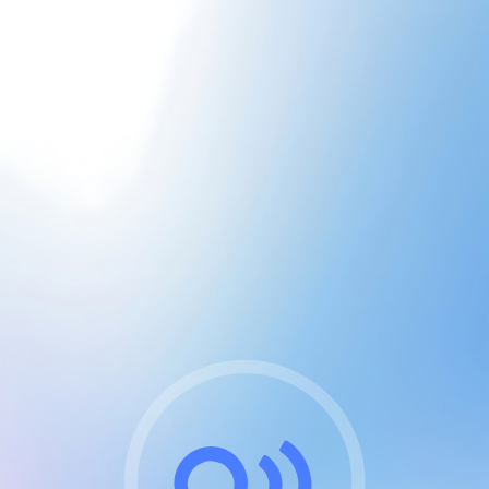
CGU & cookies
J'accepte les CGUs
et les cookies essentiels
Pour naviguer sur notre site, vous devez lire et
respecter nos
Conditions Générales d'Utilisation
.
Nous utilisons des cookies et technologies analogues
requises pour l'affichage et les performances de
certaines publicités. Notez qu'en nous soutenant avec
un compte Premium cela vous évitera toute publicité
sur nos services et activera des fonctionnalités
exclusives !