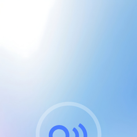
CGU & cookies
J'accepte les CGUs
et les cookies essentiels
Pour naviguer sur notre site, vous devez lire et
respecter nos
Conditions Générales d'Utilisation
.
Nous utilisons des cookies et technologies analogues
requises pour l'affichage et les performances de
certaines publicités. Notez qu'en nous soutenant avec
un compte Premium cela vous évitera toute publicité
sur nos services et activera des fonctionnalités
exclusives !