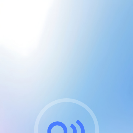
CGU & cookies
J'accepte les CGUs
et les cookies essentiels
Pour naviguer sur notre site, vous devez lire et
respecter nos
Conditions Générales d'Utilisation
.
Nous utilisons des cookies et technologies analogues
requises pour l'affichage et les performances de
certaines publicités. Notez qu'en nous soutenant avec
un compte Premium cela vous évitera toute publicité
sur nos services et activera des fonctionnalités
exclusives !