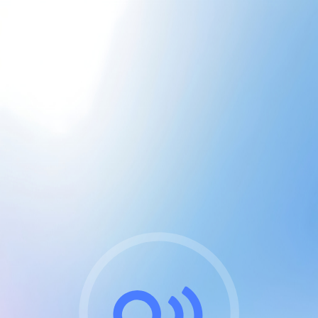
CGU & cookies
J'accepte les CGUs
et les cookies essentiels
Pour naviguer sur notre site, vous devez lire et
respecter nos
Conditions Générales d'Utilisation
.
Nous utilisons des cookies et technologies analogues
requises pour l'affichage et les performances de
certaines publicités. Notez qu'en nous soutenant avec
un compte Premium cela vous évitera toute publicité
sur nos services et activera des fonctionnalités
exclusives !