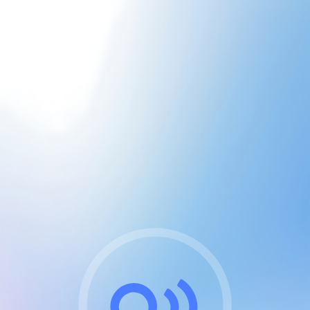
CGU & cookies
J'accepte les CGUs
et les cookies essentiels
Pour naviguer sur notre site, vous devez lire et
respecter nos
Conditions Générales d'Utilisation
.
Nous utilisons des cookies et technologies analogues
requises pour l'affichage et les performances de
certaines publicités. Notez qu'en nous soutenant avec
un compte Premium cela vous évitera toute publicité
sur nos services et activera des fonctionnalités
exclusives !