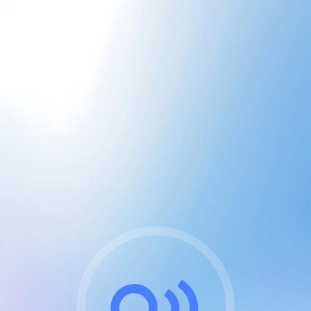
CGU & cookies
J'accepte les CGUs
et les cookies essentiels
Pour naviguer sur notre site, vous devez lire et
respecter nos
Conditions Générales d'Utilisation
.
Nous utilisons des cookies et technologies analogues
requises pour l'affichage et les performances de
certaines publicités. Notez qu'en nous soutenant avec
un compte Premium cela vous évitera toute publicité
sur nos services et activera des fonctionnalités
exclusives !