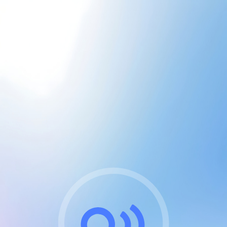
CGU & cookies
J'accepte les CGUs
et les cookies essentiels
Pour naviguer sur notre site, vous devez lire et
respecter nos
Conditions Générales d'Utilisation
.
Nous utilisons des cookies et technologies analogues
requises pour l'affichage et les performances de
certaines publicités. Notez qu'en nous soutenant avec
un compte Premium cela vous évitera toute publicité
sur nos services et activera des fonctionnalités
exclusives !