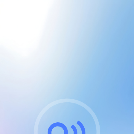
CGU & cookies
J'accepte les CGUs
et les cookies essentiels
Pour naviguer sur notre site, vous devez lire et
respecter nos
Conditions Générales d'Utilisation
.
Nous utilisons des cookies et technologies analogues
requises pour l'affichage et les performances de
certaines publicités. Notez qu'en nous soutenant avec
un compte Premium cela vous évitera toute publicité
sur nos services et activera des fonctionnalités
exclusives !