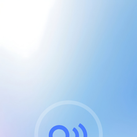
CGU & cookies
J'accepte les CGUs
et les cookies essentiels
Pour naviguer sur notre site, vous devez lire et
respecter nos
Conditions Générales d'Utilisation
.
Nous utilisons des cookies et technologies analogues
requises pour l'affichage et les performances de
certaines publicités. Notez qu'en nous soutenant avec
un compte Premium cela vous évitera toute publicité
sur nos services et activera des fonctionnalités
exclusives !