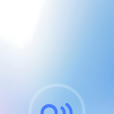
CGU & cookies
J'accepte les CGUs
et les cookies essentiels
Pour naviguer sur notre site, vous devez lire et
respecter nos
Conditions Générales d'Utilisation
.
Nous utilisons des cookies et technologies analogues
requises pour l'affichage et les performances de
certaines publicités. Notez qu'en nous soutenant avec
un compte Premium cela vous évitera toute publicité
sur nos services et activera des fonctionnalités
exclusives !