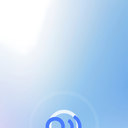
CGU & cookies
J'accepte les CGUs
et les cookies essentiels
Pour naviguer sur notre site, vous devez lire et
respecter nos
Conditions Générales d'Utilisation
.
Nous utilisons des cookies et technologies analogues
requises pour l'affichage et les performances de
certaines publicités. Notez qu'en nous soutenant avec
un compte Premium cela vous évitera toute publicité
sur nos services et activera des fonctionnalités
exclusives !