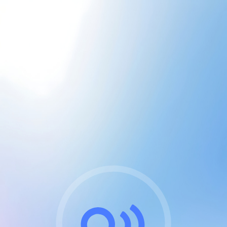
CGU & cookies
J'accepte les CGUs
et les cookies essentiels
Pour naviguer sur notre site, vous devez lire et
respecter nos
Conditions Générales d'Utilisation
.
Nous utilisons des cookies et technologies analogues
requises pour l'affichage et les performances de
certaines publicités. Notez qu'en nous soutenant avec
un compte Premium cela vous évitera toute publicité
sur nos services et activera des fonctionnalités
exclusives !