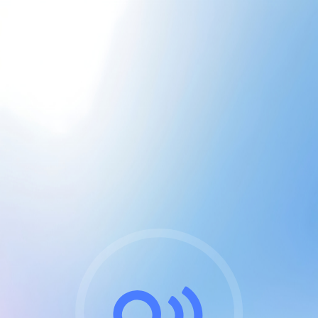
CGU & cookies
J'accepte les CGUs
et les cookies essentiels
Pour naviguer sur notre site, vous devez lire et
respecter nos
Conditions Générales d'Utilisation
.
Nous utilisons des cookies et technologies analogues
requises pour l'affichage et les performances de
certaines publicités. Notez qu'en nous soutenant avec
un compte Premium cela vous évitera toute publicité
sur nos services et activera des fonctionnalités
exclusives !